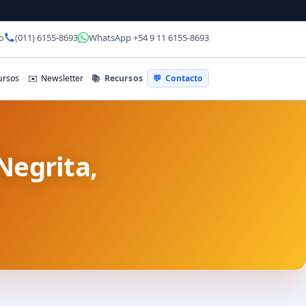
o
(011) 6155-8693
WhatsApp +54 9 11 6155-8693
📚
Recursos
rsos
✉️
Newsletter
💬
Contacto
Negrita,