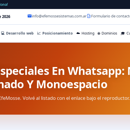
ional
info@efemossesistemas.com.ar
Formulario de contact
e 2026
💻
Desarrollo web
📈
Posicionamiento
☁️
Hosting
🌐
Dominios
🎓
Cu
Especiales En Whatsapp: 
chado Y Monoespacio
EfeMosse. Volvé al listado con el enlace bajo el reproductor.