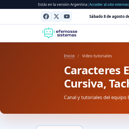
Estás en la versión Argentina
|
Acceder al
sitio internac
Sábado 8 de agosto d
Inicio
/
Video tutoriales
Caracteres 
Cursiva, Ta
Canal y tutoriales del equipo 