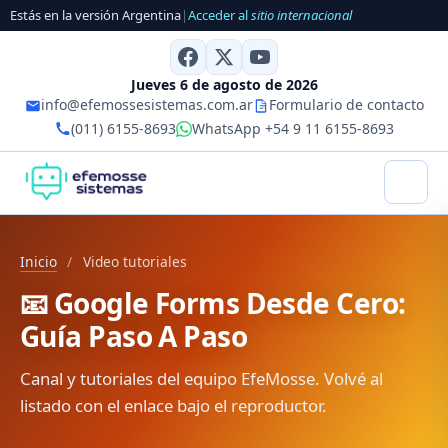
Estás en la versión Argentina
|
Acceder al
sitio internacional
Jueves 6 de agosto de 2026
info@efemossesistemas.com.ar
Formulario de contacto
(011) 6155-8693
WhatsApp +54 9 11 6155-8693
Inicio
/
Video tutoriales
📧 Google Forms Desde Cero:
Guía Paso A Paso
Canal y tutoriales del equipo EfeMosse. Volvé al
listado con el enlace bajo el reproductor.