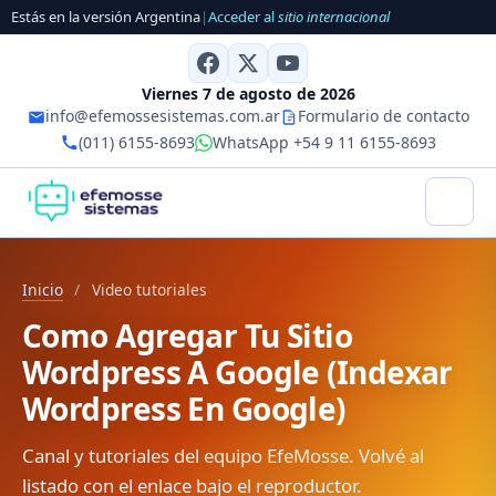
Estás en la versión Argentina
|
Acceder al
sitio internacional
Viernes 7 de agosto de 2026
info@efemossesistemas.com.ar
Formulario de contacto
(011) 6155-8693
WhatsApp +54 9 11 6155-8693
Inicio
/
Video tutoriales
Como Agregar Tu Sitio
Wordpress A Google (Indexar
Wordpress En Google)
Canal y tutoriales del equipo EfeMosse. Volvé al
listado con el enlace bajo el reproductor.