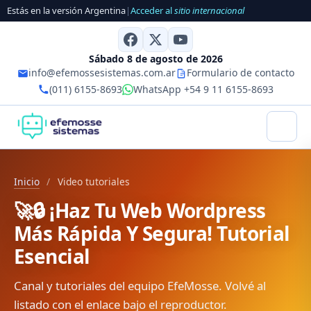
Estás en la versión Argentina
|
Acceder al
sitio internacional
Sábado 8 de agosto de 2026
info@efemossesistemas.com.ar
Formulario de contacto
(011) 6155-8693
WhatsApp +54 9 11 6155-8693
Inicio
/
Video tutoriales
🚀🔒 ¡Haz Tu Web Wordpress
Más Rápida Y Segura! Tutorial
Esencial
Canal y tutoriales del equipo EfeMosse. Volvé al
listado con el enlace bajo el reproductor.