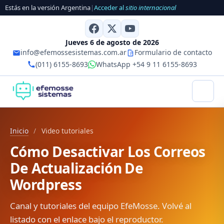
Estás en la versión Argentina
|
Acceder al
sitio internacional
Jueves 6 de agosto de 2026
info@efemossesistemas.com.ar
Formulario de contacto
(011) 6155-8693
WhatsApp +54 9 11 6155-8693
Inicio
/
Video tutoriales
Cómo Desactivar Los Correos
De Actualización De
Wordpress
Canal y tutoriales del equipo EfeMosse. Volvé al
listado con el enlace bajo el reproductor.