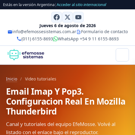
Estás en la versión Argentina
|
Acceder al
sitio internacional
Jueves 6 de agosto de 2026
info@efemossesistemas.com.ar
Formulario de contacto
(011) 6155-8693
WhatsApp +54 9 11 6155-8693
Inicio
/
Video tutoriales
Email Imap Y Pop3.
Configuracion Real En Mozilla
Thunderbird
Canal y tutoriales del equipo EfeMosse. Volvé al
listado con el enlace bajo el reproductor.