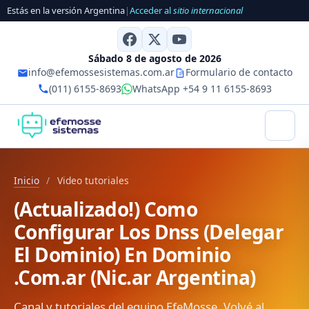
Estás en la versión Argentina
|
Acceder al
sitio internacional
Sábado 8 de agosto de 2026
info@efemossesistemas.com.ar
Formulario de contacto
(011) 6155-8693
WhatsApp +54 9 11 6155-8693
Inicio
/
Video tutoriales
(Actualizado!) Como
Configurar Los Dnss (Delegar
El Dominio) En Dominio
.Com.ar (Nic.ar Argentina)
Canal y tutoriales del equipo EfeMosse. Volvé al