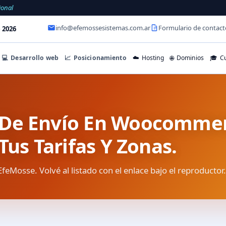
ional
info@efemossesistemas.com.ar
Formulario de contact
 2026
💻
Desarrollo web
📈
Posicionamiento
☁️
Hosting
🌐
Dominios
🎓
Cu
 De Envío En Woocommer
Tus Tarifas Y Zonas.
EfeMosse. Volvé al listado con el enlace bajo el reproductor.