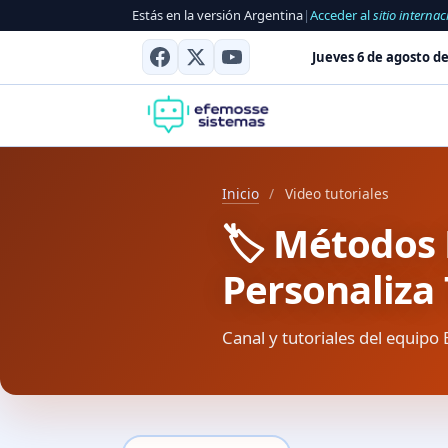
Estás en la versión Argentina
|
Acceder al
sitio internac
Jueves 6 de agosto de
Inicio
/
Video tutoriales
🏷️ Métodos
Personaliza 
Canal y tutoriales del equipo 