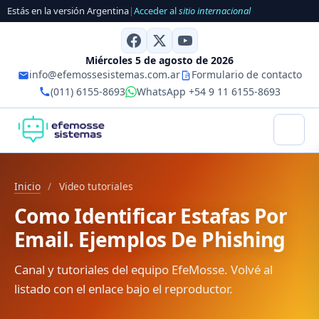
Estás en la versión Argentina
|
Acceder al
sitio internacional
Miércoles 5 de agosto de 2026
info@efemossesistemas.com.ar
Formulario de contacto
(011) 6155-8693
WhatsApp +54 9 11 6155-8693
Inicio
/
Video tutoriales
Como Identificar Estafas Por
Email. Ejemplos De Phishing
Canal y tutoriales del equipo EfeMosse. Volvé al
listado con el enlace bajo el reproductor.