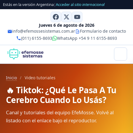
Estás en la versión Argentina
|
Acceder al
sitio internacional
Jueves 6 de agosto de 2026
info@efemossesistemas.com.ar
Formulario de contacto
(011) 6155-8693
WhatsApp +54 9 11 6155-8693
Inicio
/
Video tutoriales
🔥 Tiktok: ¿Qué Le Pasa A Tu
Cerebro Cuando Lo Usás?
Canal y tutoriales del equipo EfeMosse. Volvé al
listado con el enlace bajo el reproductor.