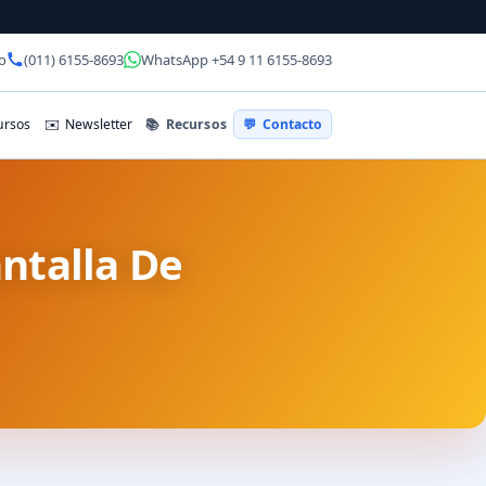
o
(011) 6155-8693
WhatsApp +54 9 11 6155-8693
📚
Recursos
rsos
✉️
Newsletter
💬
Contacto
ntalla De