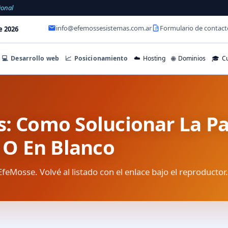
ional
info@efemossesistemas.com.ar
Formulario de contact
e 2026
💻
Desarrollo web
📈
Posicionamiento
☁️
Hosting
🌐
Dominios
🎓
Cu
s: Como Solucionar La Pa
o O En Blanco
EfeMosse. Volvé al listado con el enlace bajo el reproductor.