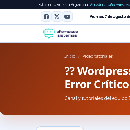
Estás en la versión Argentina
|
Acceder al
sitio internac
Viernes 7 de agosto d
Inicio
/
Video tutoriales
?? Wordpres
Error Crític
Canal y tutoriales del equipo 