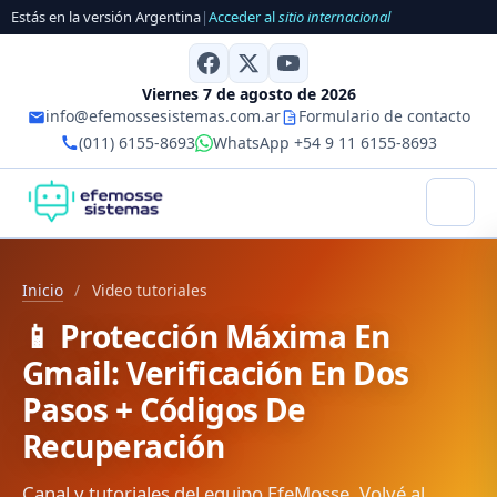
Estás en la versión Argentina
|
Acceder al
sitio internacional
Viernes 7 de agosto de 2026
info@efemossesistemas.com.ar
Formulario de contacto
(011) 6155-8693
WhatsApp +54 9 11 6155-8693
Inicio
/
Video tutoriales
📱 Protección Máxima En
Gmail: Verificación En Dos
Pasos + Códigos De
Recuperación
Canal y tutoriales del equipo EfeMosse. Volvé al