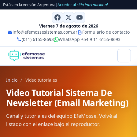
Estás en la versión Argentina
|
Acceder al
sitio internacional
Viernes 7 de agosto de 2026
info@efemossesistemas.com.ar
Formulario de contacto
(011) 6155-8693
WhatsApp +54 9 11 6155-8693
Inicio
/
Video tutoriales
Video Tutorial Sistema De
Newsletter (Email Marketing)
Canal y tutoriales del equipo EfeMosse. Volvé al
listado con el enlace bajo el reproductor.