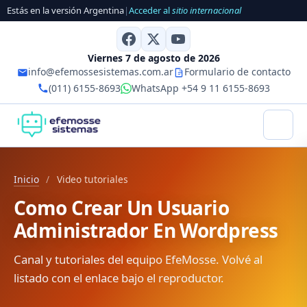
Estás en la versión Argentina
|
Acceder al
sitio internacional
Viernes 7 de agosto de 2026
info@efemossesistemas.com.ar
Formulario de contacto
(011) 6155-8693
WhatsApp +54 9 11 6155-8693
Inicio
/
Video tutoriales
Como Crear Un Usuario
Administrador En Wordpress
Canal y tutoriales del equipo EfeMosse. Volvé al
listado con el enlace bajo el reproductor.