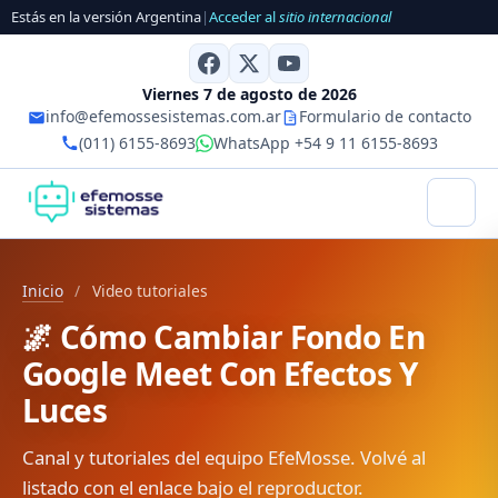
Estás en la versión Argentina
|
Acceder al
sitio internacional
Viernes 7 de agosto de 2026
info@efemossesistemas.com.ar
Formulario de contacto
(011) 6155-8693
WhatsApp +54 9 11 6155-8693
Inicio
/
Video tutoriales
🌌 Cómo Cambiar Fondo En
Google Meet Con Efectos Y
Luces
Canal y tutoriales del equipo EfeMosse. Volvé al
listado con el enlace bajo el reproductor.