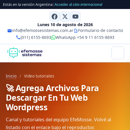
Estás en la versión Argentina
|
Acceder al
sitio internacional
Lunes 10 de agosto de 2026
info@efemossesistemas.com.ar
Formulario de contacto
(011) 6155-8693
WhatsApp +54 9 11 6155-8693
Inicio
/
Video tutoriales
🚀 Agrega Archivos Para
Descargar En Tu Web
Wordpress
Canal y tutoriales del equipo EfeMosse. Volvé al
listado con el enlace bajo el reproductor.