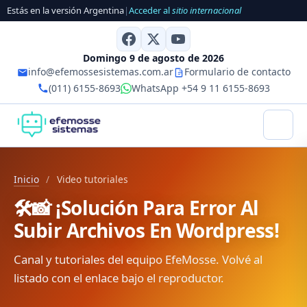
Estás en la versión Argentina
|
Acceder al
sitio internacional
Domingo 9 de agosto de 2026
info@efemossesistemas.com.ar
Formulario de contacto
(011) 6155-8693
WhatsApp +54 9 11 6155-8693
Inicio
/
Video tutoriales
🛠️📸 ¡Solución Para Error Al
Subir Archivos En Wordpress!
Canal y tutoriales del equipo EfeMosse. Volvé al
listado con el enlace bajo el reproductor.