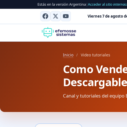
Estás en la versión Argentina
|
Acceder al
sitio internac
Viernes 7 de agosto d
Inicio
/
Video tutoriales
Como Vender
Descargabl
Canal y tutoriales del equipo 