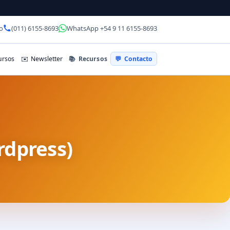
o
(011) 6155-8693
WhatsApp +54 9 11 6155-8693
📚
Recursos
rsos
✉️
Newsletter
💬
Contacto
dpress)