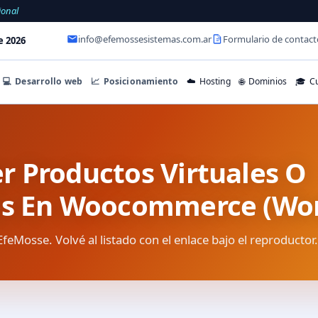
ional
info@efemossesistemas.com.ar
Formulario de contact
e 2026
💻
Desarrollo web
📈
Posicionamiento
☁️
Hosting
🌐
Dominios
🎓
Cu
 Productos Virtuales O
es En Woocommerce (Wor
EfeMosse. Volvé al listado con el enlace bajo el reproductor.