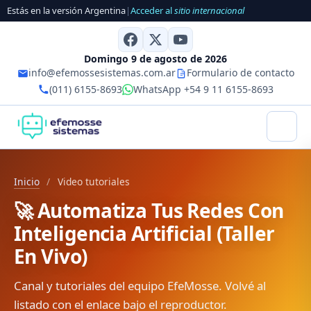
Estás en la versión Argentina
|
Acceder al
sitio internacional
Domingo 9 de agosto de 2026
info@efemossesistemas.com.ar
Formulario de contacto
(011) 6155-8693
WhatsApp +54 9 11 6155-8693
Inicio
/
Video tutoriales
🚀 Automatiza Tus Redes Con
Inteligencia Artificial (Taller
En Vivo)
Canal y tutoriales del equipo EfeMosse. Volvé al
listado con el enlace bajo el reproductor.