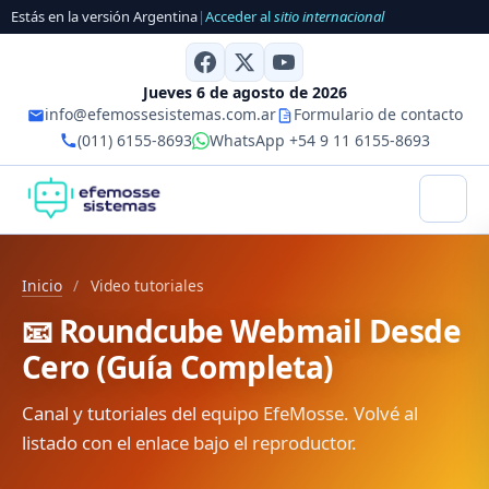
Estás en la versión Argentina
|
Acceder al
sitio internacional
Jueves 6 de agosto de 2026
info@efemossesistemas.com.ar
Formulario de contacto
(011) 6155-8693
WhatsApp +54 9 11 6155-8693
Inicio
/
Video tutoriales
📧 Roundcube Webmail Desde
Cero (Guía Completa)
Canal y tutoriales del equipo EfeMosse. Volvé al
listado con el enlace bajo el reproductor.