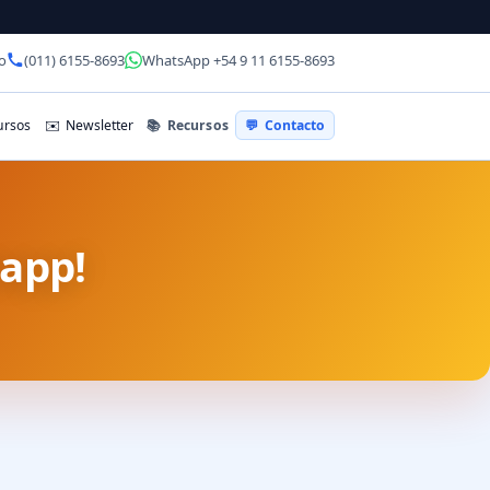
o
(011) 6155-8693
WhatsApp +54 9 11 6155-8693
📚
Recursos
rsos
✉️
Newsletter
💬
Contacto
sapp!