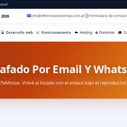
ional
info@efemossesistemas.com.ar
Formulario de contact
 2026
💻
Desarrollo web
📈
Posicionamiento
☁️
Hosting
🌐
Dominios
🎓
Cu
tafado Por Email Y What
EfeMosse. Volvé al listado con el enlace bajo el reproductor.