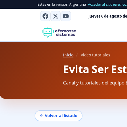
Estás en la versión Argentina
|
Acceder al
sitio internac
Jueves 6 de agosto de
Inicio
/
Video tutoriales
Evita Ser Es
Canal y tutoriales del equipo 
← Volver al listado