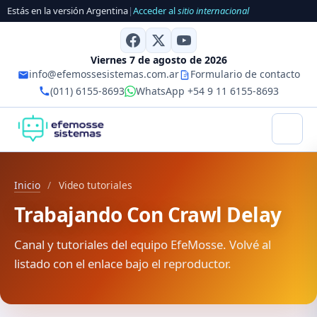
Estás en la versión Argentina
|
Acceder al
sitio internacional
Viernes 7 de agosto de 2026
info@efemossesistemas.com.ar
Formulario de contacto
(011) 6155-8693
WhatsApp +54 9 11 6155-8693
Inicio
/
Video tutoriales
Trabajando Con Crawl Delay
Canal y tutoriales del equipo EfeMosse. Volvé al
listado con el enlace bajo el reproductor.