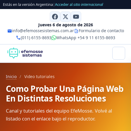
Estás en la versión Argentina
|
Acceder al
sitio internacional
Jueves 6 de agosto de 2026
info@efemossesistemas.com.ar
Formulario de contacto
(011) 6155-8693
WhatsApp +54 9 11 6155-8693
Inicio
/
Video tutoriales
Como Probar Una Página Web
En Distintas Resoluciones
Canal y tutoriales del equipo EfeMosse. Volvé al
listado con el enlace bajo el reproductor.