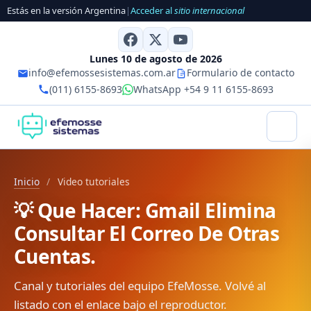
Estás en la versión Argentina
|
Acceder al
sitio internacional
Lunes 10 de agosto de 2026
info@efemossesistemas.com.ar
Formulario de contacto
(011) 6155-8693
WhatsApp +54 9 11 6155-8693
Inicio
/
Video tutoriales
💡 Que Hacer: Gmail Elimina
Consultar El Correo De Otras
Cuentas.
Canal y tutoriales del equipo EfeMosse. Volvé al
listado con el enlace bajo el reproductor.