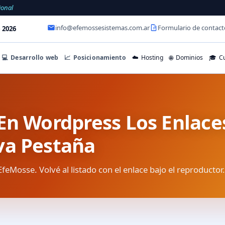
ional
info@efemossesistemas.com.ar
Formulario de contact
 2026
💻
Desarrollo web
📈
Posicionamiento
☁️
Hosting
🌐
Dominios
🎓
Cu
En Wordpress Los Enlac
va Pestaña
EfeMosse. Volvé al listado con el enlace bajo el reproductor.