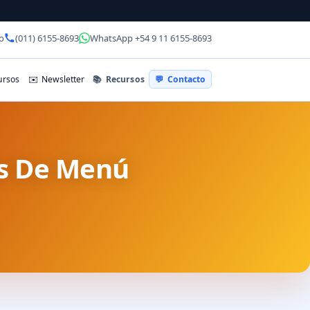
o
(011) 6155-8693
WhatsApp +54 9 11 6155-8693
📚
Recursos
rsos
✉️
Newsletter
💬
Contacto
es De Menú