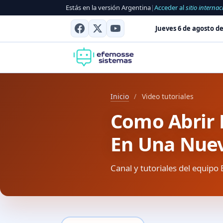
Estás en la versión Argentina
|
Acceder al
sitio internac
Jueves 6 de agosto de
Inicio
/
Video tutoriales
Como Abrir 
En Una Nue
Canal y tutoriales del equipo 