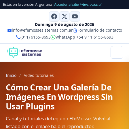
Estás en la versión Argentina
|
Acceder al
sitio internacional
Domingo 9 de agosto de 2026
info@efemossesistemas.com.ar
Formulario de contacto
(011) 6155-8693
WhatsApp +54 9 11 6155-8693
Inicio
/
Video tutoriales
Cómo Crear Una Galería De
Imágenes En Wordpress Sin
Usar Plugins
Canal y tutoriales del equipo EfeMosse. Volvé al
listado con el enlace bajo el reproductor.