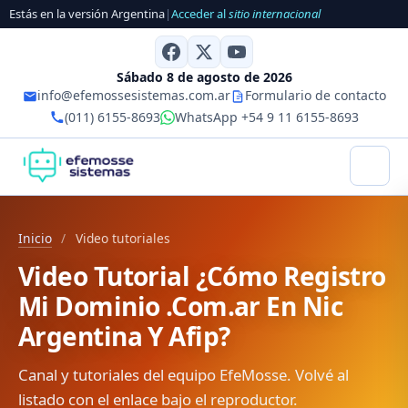
Estás en la versión Argentina
|
Acceder al
sitio internacional
Sábado 8 de agosto de 2026
info@efemossesistemas.com.ar
Formulario de contacto
(011) 6155-8693
WhatsApp +54 9 11 6155-8693
Inicio
/
Video tutoriales
Video Tutorial ¿Cómo Registro
Mi Dominio .Com.ar En Nic
Argentina Y Afip?
Canal y tutoriales del equipo EfeMosse. Volvé al
listado con el enlace bajo el reproductor.