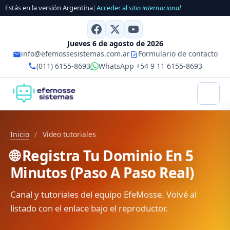
Estás en la versión Argentina
|
Acceder al
sitio internacional
Jueves 6 de agosto de 2026
info@efemossesistemas.com.ar
Formulario de contacto
(011) 6155-8693
WhatsApp +54 9 11 6155-8693
Inicio
/
Video tutoriales
🌐 Registra Tu Dominio En 5
Minutos (Paso A Paso Real)
Canal y tutoriales del equipo EfeMosse. Volvé al
listado con el enlace bajo el reproductor.