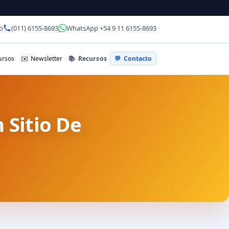
o
(011) 6155-8693
WhatsApp +54 9 11 6155-8693
📚
Recursos
rsos
✉️
Newsletter
💬
Contacto
 Sitio De