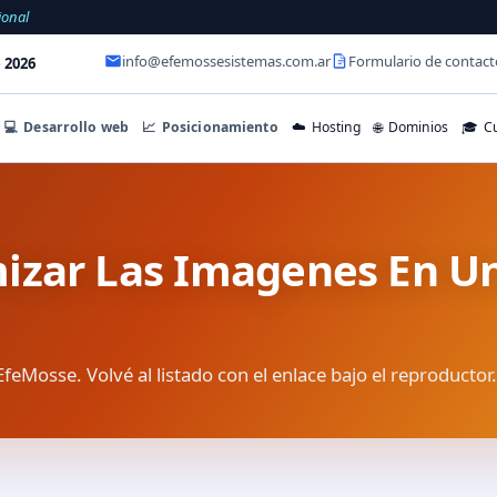
ional
info@efemossesistemas.com.ar
Formulario de contact
 2026
💻
Desarrollo web
📈
Posicionamiento
☁️
Hosting
🌐
Dominios
🎓
Cu
zar Las Imagenes En Un
EfeMosse. Volvé al listado con el enlace bajo el reproductor.