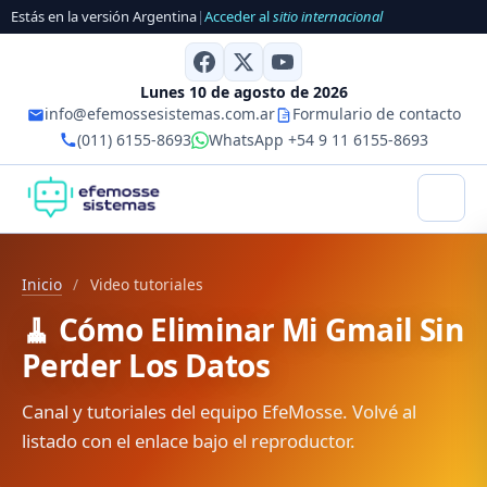
Estás en la versión Argentina
|
Acceder al
sitio internacional
Lunes 10 de agosto de 2026
info@efemossesistemas.com.ar
Formulario de contacto
(011) 6155-8693
WhatsApp +54 9 11 6155-8693
Inicio
/
Video tutoriales
🧹 Cómo Eliminar Mi Gmail Sin
Perder Los Datos
Canal y tutoriales del equipo EfeMosse. Volvé al
listado con el enlace bajo el reproductor.