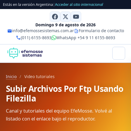
Estás en la versión Argentina
|
Acceder al
sitio internacional
Domingo 9 de agosto de 2026
info@efemossesistemas.com.ar
Formulario de contacto
(011) 6155-8693
WhatsApp +54 9 11 6155-8693
Inicio
/
Video tutoriales
Subir Archivos Por Ftp Usando
Filezilla
Canal y tutoriales del equipo EfeMosse. Volvé al
listado con el enlace bajo el reproductor.