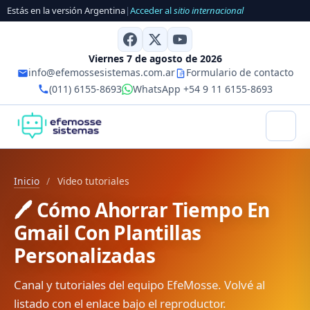
Estás en la versión Argentina
|
Acceder al
sitio internacional
Viernes 7 de agosto de 2026
info@efemossesistemas.com.ar
Formulario de contacto
(011) 6155-8693
WhatsApp +54 9 11 6155-8693
Inicio
/
Video tutoriales
🖊️ Cómo Ahorrar Tiempo En
Gmail Con Plantillas
Personalizadas
Canal y tutoriales del equipo EfeMosse. Volvé al
listado con el enlace bajo el reproductor.