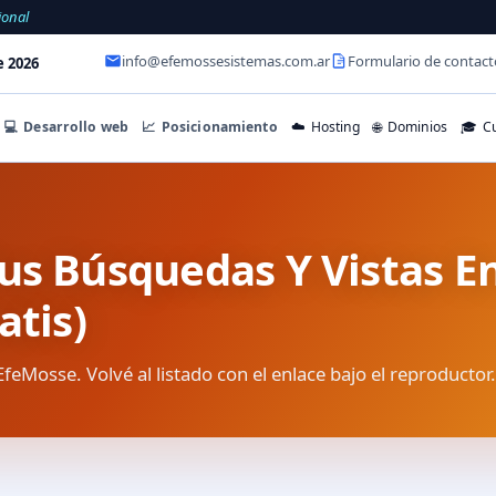
ional
info@efemossesistemas.com.ar
Formulario de contact
e 2026
💻
Desarrollo web
📈
Posicionamiento
☁️
Hosting
🌐
Dominios
🎓
Cu
na Tus Búsquedas Y Vistas 
atis)
EfeMosse. Volvé al listado con el enlace bajo el reproductor.