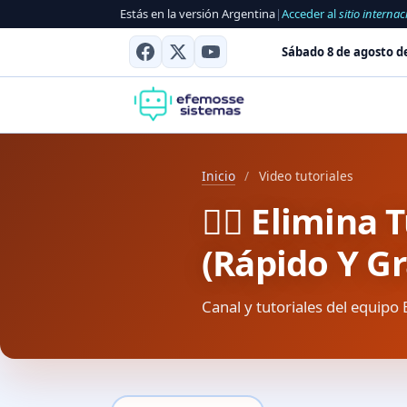
Estás en la versión Argentina
|
Acceder al
sitio internac
Sábado 8 de agosto d
Inicio
/
Video tutoriales
🕵️‍♂️ Elimi
(Rápido Y Gr
Canal y tutoriales del equipo 