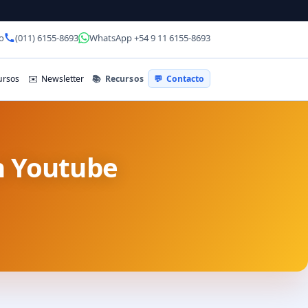
o
(011) 6155-8693
WhatsApp +54 9 11 6155-8693
📚
Recursos
rsos
✉️
Newsletter
💬
Contacto
En Youtube