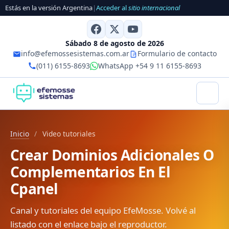
Estás en la versión Argentina
|
Acceder al
sitio internacional
Sábado 8 de agosto de 2026
info@efemossesistemas.com.ar
Formulario de contacto
(011) 6155-8693
WhatsApp +54 9 11 6155-8693
Inicio
/
Video tutoriales
Crear Dominios Adicionales O
Complementarios En El
Cpanel
Canal y tutoriales del equipo EfeMosse. Volvé al
listado con el enlace bajo el reproductor.