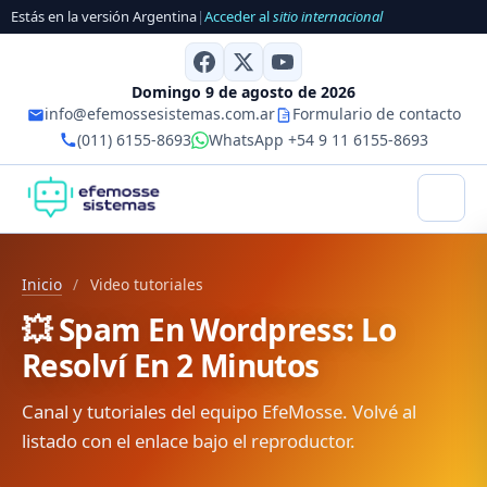
Estás en la versión Argentina
|
Acceder al
sitio internacional
Domingo 9 de agosto de 2026
info@efemossesistemas.com.ar
Formulario de contacto
(011) 6155-8693
WhatsApp +54 9 11 6155-8693
Inicio
/
Video tutoriales
💥 Spam En Wordpress: Lo
Resolví En 2 Minutos
Canal y tutoriales del equipo EfeMosse. Volvé al
listado con el enlace bajo el reproductor.