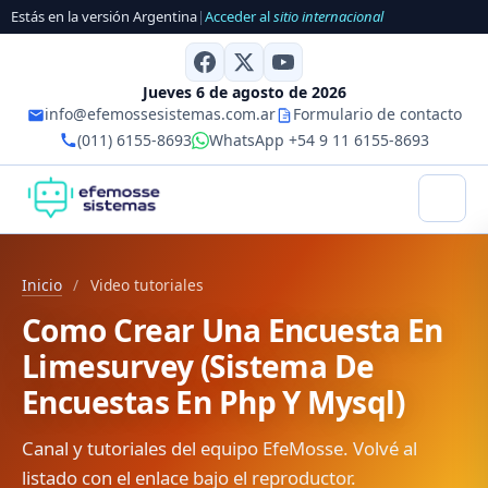
Estás en la versión Argentina
|
Acceder al
sitio internacional
Jueves 6 de agosto de 2026
info@efemossesistemas.com.ar
Formulario de contacto
(011) 6155-8693
WhatsApp +54 9 11 6155-8693
Inicio
/
Video tutoriales
Como Crear Una Encuesta En
Limesurvey (Sistema De
Encuestas En Php Y Mysql)
Canal y tutoriales del equipo EfeMosse. Volvé al
listado con el enlace bajo el reproductor.