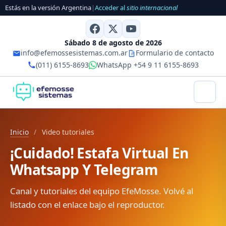
Estás en la versión Argentina
|
Acceder al
sitio internacional
Sábado 8 de agosto de 2026
info@efemossesistemas.com.ar
Formulario de contacto
(011) 6155-8693
WhatsApp +54 9 11 6155-8693
Inicio
/
Video tutoriales
¡Cuidado! Estafa Virtual En
Whatsapp Y Telegram
Canal y tutoriales del equipo EfeMosse. Volvé al
listado con el enlace bajo el reproductor.