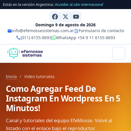
Estás en la versión Argentina
|
Acceder al
sitio internacional
Domingo 9 de agosto de 2026
info@efemossesistemas.com.ar
Formulario de contacto
(011) 6155-8693
WhatsApp +54 9 11 6155-8693
Inicio
/
Video tutoriales
Como Agregar Feed De
Instagram En Wordpress En 5
Minutos!
Canal y tutoriales del equipo EfeMosse. Volvé al
listado con el enlace bajo el reproductor.