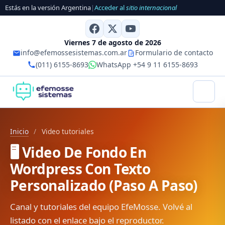
Estás en la versión Argentina
|
Acceder al
sitio internacional
Viernes 7 de agosto de 2026
info@efemossesistemas.com.ar
Formulario de contacto
(011) 6155-8693
WhatsApp +54 9 11 6155-8693
Inicio
/
Video tutoriales
🖥️ Video De Fondo En
Wordpress Con Texto
Personalizado (Paso A Paso)
Canal y tutoriales del equipo EfeMosse. Volvé al
listado con el enlace bajo el reproductor.