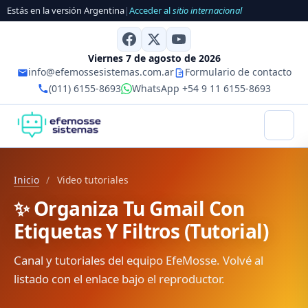
Estás en la versión Argentina
|
Acceder al
sitio internacional
Viernes 7 de agosto de 2026
info@efemossesistemas.com.ar
Formulario de contacto
(011) 6155-8693
WhatsApp +54 9 11 6155-8693
Inicio
/
Video tutoriales
✨ Organiza Tu Gmail Con
Etiquetas Y Filtros (Tutorial)
Canal y tutoriales del equipo EfeMosse. Volvé al
listado con el enlace bajo el reproductor.