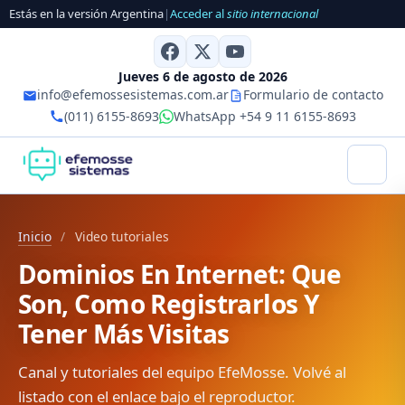
Estás en la versión Argentina
|
Acceder al
sitio internacional
Jueves 6 de agosto de 2026
info@efemossesistemas.com.ar
Formulario de contacto
(011) 6155-8693
WhatsApp +54 9 11 6155-8693
Inicio
/
Video tutoriales
Dominios En Internet: Que
Son, Como Registrarlos Y
Tener Más Visitas
Canal y tutoriales del equipo EfeMosse. Volvé al
listado con el enlace bajo el reproductor.