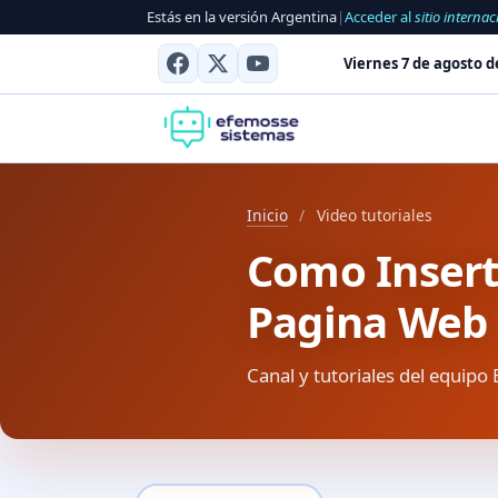
Estás en la versión Argentina
|
Acceder al
sitio internac
Viernes 7 de agosto d
Inicio
/
Video tutoriales
Como Inser
Pagina Web
Canal y tutoriales del equipo 