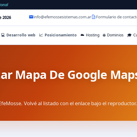
ional
info@efemossesistemas.com.ar
Formulario de contact
e 2026
💻
Desarrollo web
📈
Posicionamiento
☁️
Hosting
🌐
Dominios
🎓
Cu
tar Mapa De Google Map
EfeMosse. Volvé al listado con el enlace bajo el reproductor.