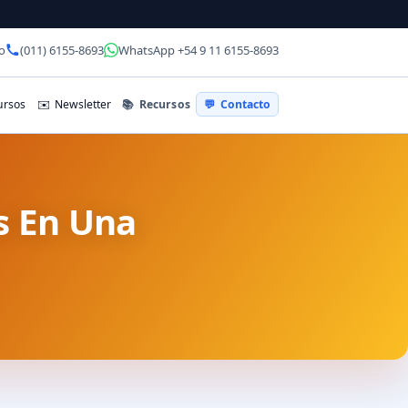
o
(011) 6155-8693
WhatsApp +54 9 11 6155-8693
📚
Recursos
rsos
✉️
Newsletter
💬
Contacto
s En Una