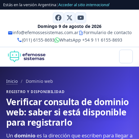
Estás en la versión Argentina
|
Acceder al
sitio internacional
Domingo 9 de agosto de 2026
info@efemossesistemas.com.ar
Formulario de contacto
(011) 6155-8693
WhatsApp +54 9 11 6155-8693
Inicio
/
Dominio web
REGISTRO Y DISPONIBILIDAD
Verificar consulta de dominio
web: saber si está disponible
para registrarlo
Un
dominio
es la dirección que escriben para llegar a