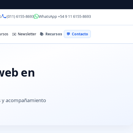
o
(011) 6155-8693
WhatsApp +54 9 11 6155-8693
📚
Recursos
rsos
✉️
Newsletter
💬
Contacto
 web en
es y acompañamiento