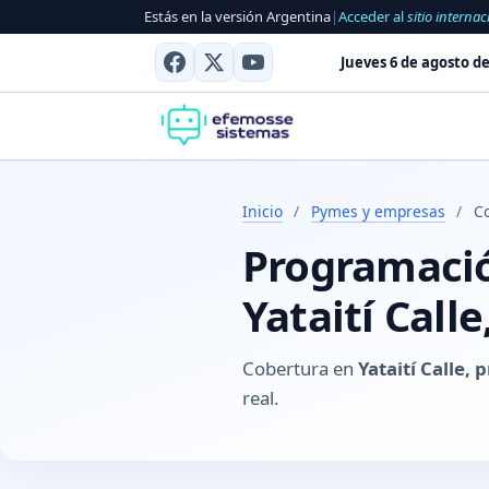
Estás en la versión Argentina
|
Acceder al
sitio internac
Jueves 6 de agosto de
Inicio
/
Pymes y empresas
/
Co
Programación
Yataití Call
Cobertura en
Yataití Calle, 
real.