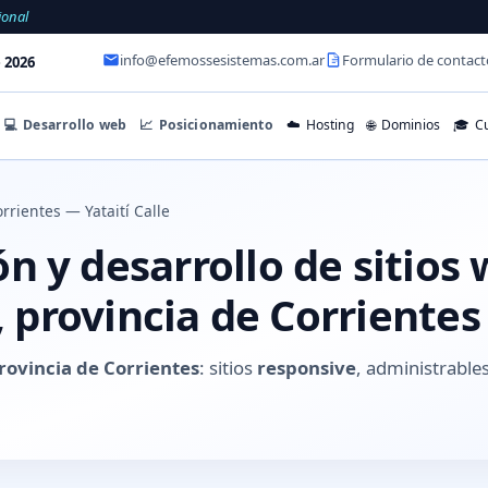
ional
info@efemossesistemas.com.ar
Formulario de contact
 2026
💻
Desarrollo web
📈
Posicionamiento
☁️
Hosting
🌐
Dominios
🎓
Cu
rrientes — Yataití Calle
 y desarrollo de sitios
e, provincia de Corrientes
provincia de Corrientes
: sitios
responsive
, administrabl