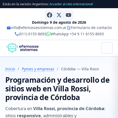
Estás en la versión Argentina
|
Acceder al
sitio internacional
Domingo 9 de agosto de 2026
info@efemossesistemas.com.ar
Formulario de contacto
(011) 6155-8693
WhatsApp +54 9 11 6155-8693
Inicio
/
Pymes y empresas
/
Córdoba — Villa Rossi
Programación y desarrollo de
sitios web en Villa Rossi,
provincia de Córdoba
Cobertura en
Villa Rossi, provincia de Córdoba
:
sitios
responsive
, administrables y