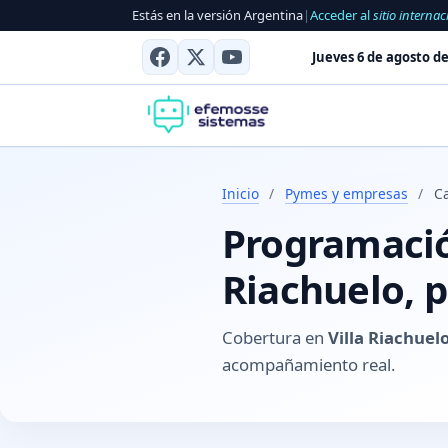
Estás en la versión Argentina
|
Acceder al
sitio internac
Jueves 6 de agosto de
Inicio
/
Pymes y empresas
/
Ca
Programación
Riachuelo, p
Cobertura en
Villa Riachuel
acompañamiento real.