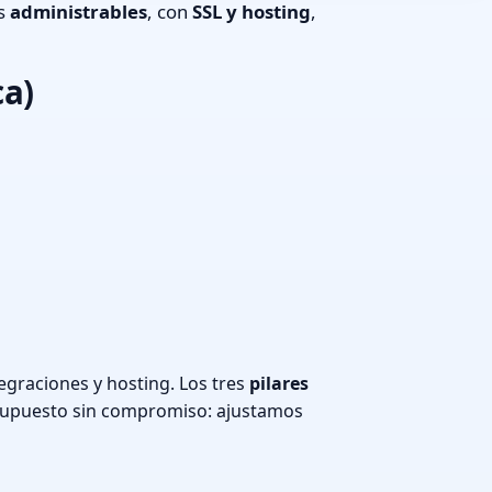
os
administrables
, con
SSL y hosting
,
ca)
egraciones y hosting. Los tres
pilares
supuesto sin compromiso: ajustamos