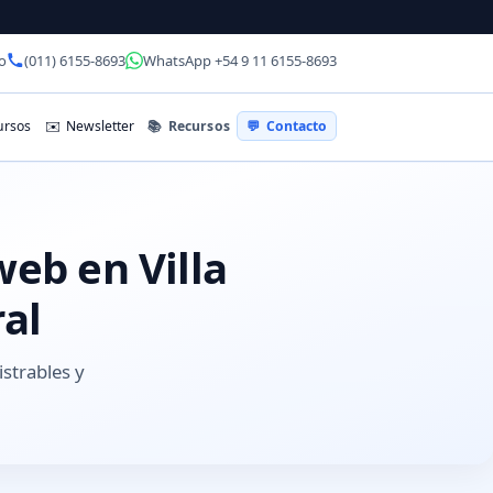
o
(011) 6155-8693
WhatsApp +54 9 11 6155-8693
📚
Recursos
rsos
✉️
Newsletter
💬
Contacto
web en Villa
ral
istrables y