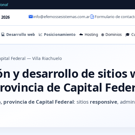
ional
info@efemossesistemas.com.ar
Formulario de contact
 2026
💻
Desarrollo web
📈
Posicionamiento
☁️
Hosting
🌐
Dominios
🎓
Cu
pital Federal — Villa Riachuelo
 y desarrollo de sitios 
rovincia de Capital Fede
o, provincia de Capital Federal
: sitios
responsive
, admin