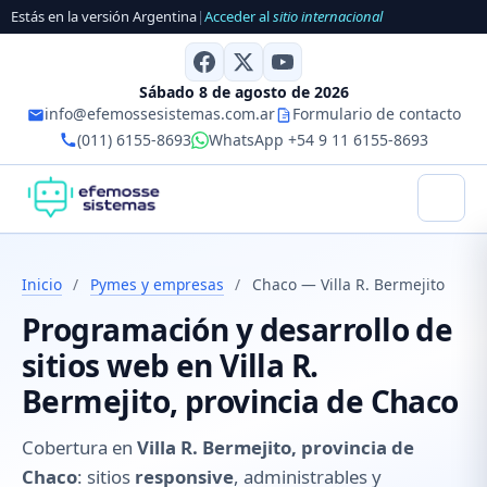
Estás en la versión Argentina
|
Acceder al
sitio internacional
Sábado 8 de agosto de 2026
info@efemossesistemas.com.ar
Formulario de contacto
(011) 6155-8693
WhatsApp +54 9 11 6155-8693
Inicio
/
Pymes y empresas
/
Chaco — Villa R. Bermejito
Programación y desarrollo de
sitios web en Villa R.
Bermejito, provincia de Chaco
Cobertura en
Villa R. Bermejito, provincia de
Chaco
: sitios
responsive
, administrables y