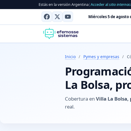
Estás en la versión Argentina
|
Acceder al
sitio internac
Miércoles 5 de agosto 
Inicio
/
Pymes y empresas
/
Có
Programación
La Bolsa, pr
Cobertura en
Villa La Bolsa
real.