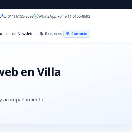
o
(011) 6155-8693
WhatsApp +54 9 11 6155-8693
📚
Recursos
rsos
✉️
Newsletter
💬
Contacto
web en Villa
s y acompañamiento