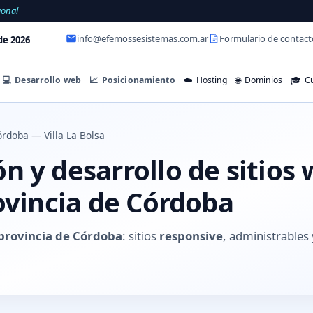
ional
info@efemossesistemas.com.ar
Formulario de contact
de 2026
💻
Desarrollo web
📈
Posicionamiento
☁️
Hosting
🌐
Dominios
🎓
Cu
rdoba — Villa La Bolsa
 y desarrollo de sitios 
ovincia de Córdoba
, provincia de Córdoba
: sitios
responsive
, administrable