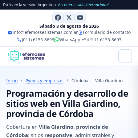
Estás en la versión Argentina
|
Acceder al
sitio internacional
Sábado 8 de agosto de 2026
info@efemossesistemas.com.ar
Formulario de contacto
(011) 6155-8693
WhatsApp +54 9 11 6155-8693
Inicio
/
Pymes y empresas
/
Córdoba — Villa Giardino
Programación y desarrollo de
sitios web en Villa Giardino,
provincia de Córdoba
Cobertura en
Villa Giardino, provincia de
Córdoba
: sitios
responsive
, administrables y