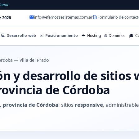
ional
info@efemossesistemas.com.ar
Formulario de contact
e 2026
💻
Desarrollo web
📈
Posicionamiento
☁️
Hosting
🌐
Dominios
🎓
Cu
rdoba — Villa del Prado
 y desarrollo de sitios 
rovincia de Córdoba
o, provincia de Córdoba
: sitios
responsive
, administrable