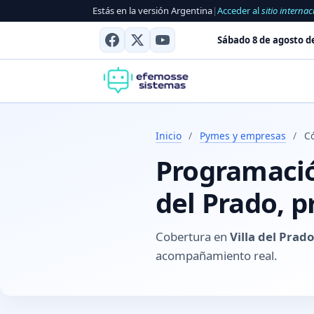
Estás en la versión Argentina
|
Acceder al
sitio internac
Sábado 8 de agosto d
Inicio
/
Pymes y empresas
/
Có
Programación
del Prado, p
Cobertura en
Villa del Prad
acompañamiento real.