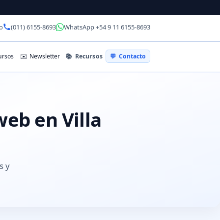
o
(011) 6155-8693
WhatsApp +54 9 11 6155-8693
📚
Recursos
rsos
✉️
Newsletter
💬
Contacto
web en Villa
s y